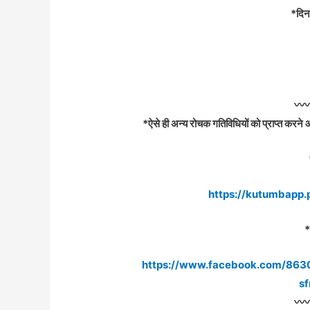
*दि
〰️〰
*ऐसे ही अन्य रोचक गतिविधियों को प्राप्त कर
https://kutumbapp
*
https://www.facebook.com/86
s
〰️〰