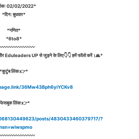
नांक: 02/02/2022*
*दिन: बुधवार*
*गणित*
*6to8*
️〰️〰️〰️〰️〰️〰️〰️
ने और Eduleaders UP से जुड़ने के लिए👇👇 हमें फॉलो करें।🙏*
*कुटुंब लिंक:👉*
.page.link/36Mw43Bph6yiYCKv8
फेसबुक लिंक:👉*
3068130449623/posts/4830433460379717/?
fnsn=wiwspmo
️〰️〰️〰️〰️〰️〰️〰️