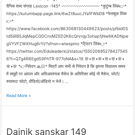
दैनिक शब्द संग्रह Lexicon -145* 〰️〰️〰️〰️〰️〰️〰️〰️〰️ *कुटुंम्ब लिंक👉*
https://kutumbapp.page.link/6wZt8uucJYa1FWbD8 *फेसबुक लिंक
👉*
https://www.facebook.com/863068130449623/posts/pfbid0S
td5i9B5JiqMepCGDCnxMZED2K6cQrvrqy3ohap1jNw6KADNpw
gVYVFZWXHug6rYl/?sfnsn=wiwspmo *ट्विटर लिंक👉*
https://twitter.com/EduleadersU/status/155020685278427545
6?t=QTg4R6EgdS9PhTR-977oNA&s=19 🌸•🌸•🌸•🌸•🌸•🌸•
🌸•🌸 *👉निवेदन 🙏🏻* मित्रों आप सभी से निवेदन है कि कृपया विद्यालय समय
में समूहों पर आपात और अतिआवश्यक मैसेज के अतिरिक्त कोई भी मैसेज, फोटो/
श्यामपट फोटो, वीडियो/ऑडियो न भेजें। …
Read More »
Dainik sanskar 149