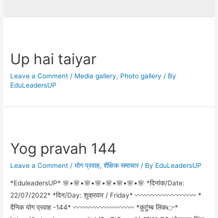
Up hai taiyar
Leave a Comment
/
Media gallery
,
Photo gallery
/ By
EduLeadersUP
Yog pravah 144
Leave a Comment
/
योग प्रवाह
,
शैक्षिक समाचार
/ By
EduLeadersUP
*EduleadersUP* 🌸•🌸•🌸•🌸•🌸•🌸•🌸•🌸 *दिनांक/Date:
22/07/2022* *दिन/Day: शुक्रवार / Friday* 〰️〰️〰️〰️〰️〰️〰️〰️〰️ *
दैनिक योग प्रवाह -144* 〰️〰️〰️〰️〰️〰️〰️〰️〰️ *कुटुंम्ब लिंक👉*