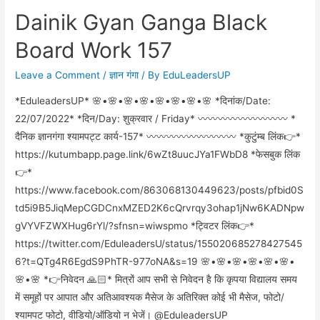
Dainik Gyan Ganga Black
Board Work 157
Leave a Comment
/
ज्ञान गंगा
/ By
EduLeadersUP
*EduleadersUP* 🌸•🌸•🌸•🌸•🌸•🌸•🌸•🌸 *दिनांक/Date:
22/07/2022* *दिन/Day: शुक्रवार / Friday* 〰️〰️〰️〰️〰️〰️〰️〰️〰️ *
दैनिक ज्ञानगंगा श्यामपट्ट कार्य-157* 〰️〰️〰️〰️〰️〰️〰️〰️〰️ *कुटुंम्ब लिंक👉*
https://kutumbapp.page.link/6wZt8uucJYa1FWbD8 *फेसबुक लिंक
👉*
https://www.facebook.com/863068130449623/posts/pfbid0S
td5i9B5JiqMepCGDCnxMZED2K6cQrvrqy3ohap1jNw6KADNpw
gVYVFZWXHug6rYl/?sfnsn=wiwspmo *ट्विटर लिंक👉*
https://twitter.com/EduleadersU/status/155020685278427545
6?t=QTg4R6EgdS9PhTR-977oNA&s=19 🌸•🌸•🌸•🌸•🌸•🌸•
🌸•🌸 *👉निवेदन 🙏🏻* मित्रों आप सभी से निवेदन है कि कृपया विद्यालय समय
में समूहों पर आपात और अतिआवश्यक मैसेज के अतिरिक्त कोई भी मैसेज, फोटो/
श्यामपट फोटो, वीडियो/ऑडियो न भेजें। @EduleadersUP