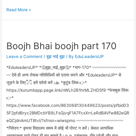
Read More »
Boojh Bhai boojh part 170
Leave a Comment
/
बूझ भाई बूझ
/ By
EduLeadersUP
*EduleadersUP* *🤔बूझ_भाई_बूझ🤔* *भाग-170* 〰️〰️〰️〰️〰️〰️〰️〰️
〰️ ऐसे ही अन्य रोचक गतिविधियों को प्राप्त करने और *EduleadersUP* से
जुड़ने के लिए👇👇 हमें फॉलो करें।🙏 *कुटुंब लिंक:👉*
https://kutumbapp.page.link/nWLh2B1hrMLZHD5f9 *फेसबुक लिंक:
👉*
https://www.facebook.com/863068130449623/posts/pfbid03
5F2pfdBryc28MDcbYB9LFsGjvqF1A7FcxXrrLeRdBAVfw882eQR
eQCjdnAmUT8tvl/?sfnsn=wiwspmo 〰️〰️〰️〰️〰️〰️〰️〰️〰️〰️〰️
*निवेदन:* कृपया विद्यालय समय में कोई भी पोस्ट न करें। केवल अत्यधिक
आवश्यकता वाले पोस्ट ही कर सकते है।🙏🙏 *संकलन: टीम पहेली और बाल