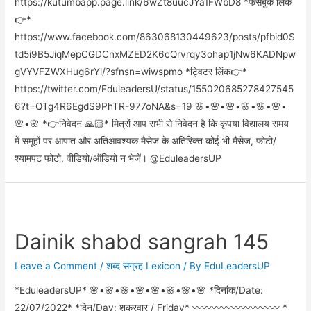
https://kutumbapp.page.link/6wZt8uucJYa1FWbD8 *फेसबुक लिंक
👉*
https://www.facebook.com/863068130449623/posts/pfbid0S
td5i9B5JiqMepCGDCnxMZED2K6cQrvrqy3ohap1jNw6KADNpw
gVYVFZWXHug6rYl/?sfnsn=wiwspmo *ट्विटर लिंक👉*
https://twitter.com/EduleadersU/status/155020685278427545
6?t=QTg4R6EgdS9PhTR-977oNA&s=19 🌸•🌸•🌸•🌸•🌸•🌸•
🌸•🌸 *👉निवेदन 🙏🏻* मित्रों आप सभी से निवेदन है कि कृपया विद्यालय समय
में समूहों पर आपात और अतिआवश्यक मैसेज के अतिरिक्त कोई भी मैसेज, फोटो/
श्यामपट फोटो, वीडियो/ऑडियो न भेजें। @EduleadersUP
Dainik shabd sangrah 145
Leave a Comment
/
शब्द संग्रह Lexicon
/ By
EduLeadersUP
*EduleadersUP* 🌸•🌸•🌸•🌸•🌸•🌸•🌸•🌸 *दिनांक/Date:
22/07/2022* *दिन/Day: शुक्रवार / Friday* 〰️〰️〰️〰️〰️〰️〰️〰️〰️ *