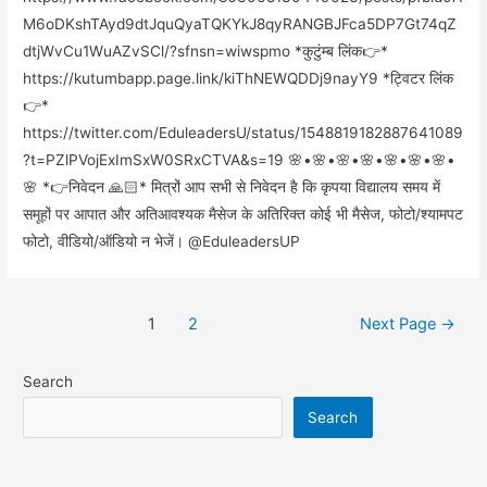
M6oDKshTAyd9dtJquQyaTQKYkJ8qyRANGBJFca5DP7Gt74qZ
dtjWvCu1WuAZvSCl/?sfnsn=wiwspmo *कुटुंम्ब लिंक👉*
https://kutumbapp.page.link/kiThNEWQDDj9nayY9 *ट्विटर लिंक
👉*
https://twitter.com/EduleadersU/status/1548819182887641089
?t=PZlPVojExImSxW0SRxCTVA&s=19 🌸•🌸•🌸•🌸•🌸•🌸•🌸•
🌸 *👉निवेदन 🙏🏻* मित्रों आप सभी से निवेदन है कि कृपया विद्यालय समय में
समूहों पर आपात और अतिआवश्यक मैसेज के अतिरिक्त कोई भी मैसेज, फोटो/श्यामपट
फोटो, वीडियो/ऑडियो न भेजें। @EduleadersUP
1
2
Next Page
→
Search
Search