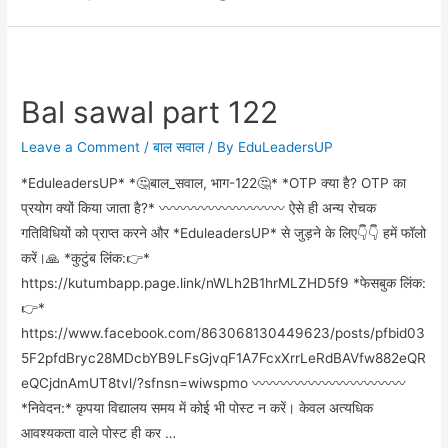
Bal sawal part 122
Leave a Comment
/
बाल सवाल
/ By
EduLeadersUP
*EduleadersUP* *🤔बाल_सवाल, भाग-122🤔* *OTP क्या है? OTP का
प्रयोग क्यों किया जाता है?* 〰️〰️〰️〰️〰️〰️〰️〰️〰️ ऐसे ही अन्य रोचक
गतिविधियों को प्राप्त करने और *EduleadersUP* से जुड़ने के लिए👇👇 हमें फॉलो
करें।🙏 *कुटुंब लिंक:👉*
https://kutumbapp.page.link/nWLh2B1hrMLZHD5f9 *फेसबुक लिंक:
👉*
https://www.facebook.com/863068130449623/posts/pfbid03
5F2pfdBryc28MDcbYB9LFsGjvqF1A7FcxXrrLeRdBAVfw882eQR
eQCjdnAmUT8tvl/?sfnsn=wiwspmo 〰️〰️〰️〰️〰️〰️〰️〰️〰️〰️〰️
*निवेदन:* कृपया विद्यालय समय में कोई भी पोस्ट न करें। केवल अत्यधिक
आवश्यकता वाले पोस्ट ही कर …