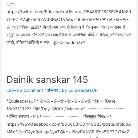
👉*
https://twitter.com/EduleadersU/status/1548819182887641089
?t=PZlPVojExImSxW0SRxCTVA&s=19 🌸•🌸•🌸•🌸•🌸•🌸•🌸•
🌸 *👉निवेदन 🙏🏻* मित्रों आप सभी से निवेदन है कि कृपया विद्यालय समय में
समूहों पर आपात और अतिआवश्यक मैसेज के अतिरिक्त कोई भी मैसेज, फोटो/श्यामपट
फोटो, वीडियो/ऑडियो न भेजें। @EduleadersUP
Dainik sanskar 145
Leave a Comment
/
संस्कार
/ By
EduLeadersUP
*EduleadersUP* 🌸•🌸•🌸•🌸•🌸•🌸•🌸•🌸 *दिनांक/Date:
18/07/2022* *दिन/Day: सोमवार / Monday* 〰️〰️〰️〰️〰️〰️〰️〰️〰️
*दैनिक संस्कार -145* 〰️〰️〰️〰️〰️〰️〰️〰️〰️ *फेसबुक लिंक👉*
https://www.facebook.com/863068130449623/posts/pfbid0A
M6oDKshTAyd9dtJquQyaTQKYkJ8qyRANGBJFca5DP7Gt74qZ