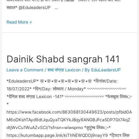
सवाल* @EduleadersUP …
Read More »
Dainik Shabd sangrah 141
Leave a Comment
/
शब्द संग्रह Lexicon
/ By
EduLeadersUP
*EduleadersUP* 🌸•🌸•🌸•🌸•🌸•🌸•🌸•🌸 *दिनांक/Date:
18/07/2022* *दिन/Day: सोमवार / Monday* 〰️〰️〰️〰️〰️〰️〰️〰️〰️
*दैनिक शब्द संग्रह Lexicon -141* 〰️〰️〰️〰️〰️〰️〰️〰️〰️ *फेसबुक लिंक👉
*
https://www.facebook.com/863068130449623/posts/pfbid0A
M6oDKshTAyd9dtJquQyaTQKYkJ8qyRANGBJFca5DP7Gt74qZ
dtjWvCu1WuAZvSCl/?sfnsn=wiwspmo *कुटुंम्ब लिंक👉*
https://kutumbapp.page.link/kiThNEWQDDj9nayY9 *ट्विटर लिंक