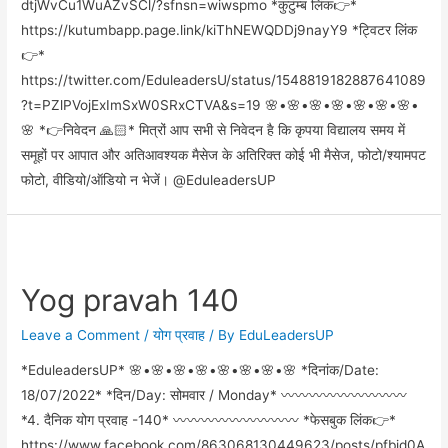
dtjWvCu1WuAZvSCl/?sfnsn=wiwspmo *कुटुंम्ब लिंक👉*
https://kutumbapp.page.link/kiThNEWQDDj9nayY9 *ट्विटर लिंक
👉*
https://twitter.com/EduleadersU/status/1548819182887641089
?t=PZlPVojExImSxW0SRxCTVA&s=19 🌸•🌸•🌸•🌸•🌸•🌸•🌸•
🌸 *👉निवेदन 🙏🏻* मित्रों आप सभी से निवेदन है कि कृपया विद्यालय समय में
समूहों पर आपात और अतिआवश्यक मैसेज के अतिरिक्त कोई भी मैसेज, फोटो/श्यामपट
फोटो, वीडियो/ऑडियो न भेजें। @EduleadersUP
Yog pravah 140
Leave a Comment
/
योग प्रवाह
/ By
EduLeadersUP
*EduleadersUP* 🌸•🌸•🌸•🌸•🌸•🌸•🌸•🌸 *दिनांक/Date:
18/07/2022* *दिन/Day: सोमवार / Monday* 〰️〰️〰️〰️〰️〰️〰️〰️〰️
*4. दैनिक योग प्रवाह -140* 〰️〰️〰️〰️〰️〰️〰️〰️〰️ *फेसबुक लिंक👉*
https://www.facebook.com/863068130449623/posts/pfbid0A