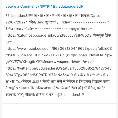
Leave a Comment
/
संस्कार
/ By
EduLeadersUP
*EduleadersUP* 🌸•🌸•🌸•🌸•🌸•🌸•🌸•🌸 *दिनांक/Date:
22/07/2022* *दिन/Day: शुक्रवार / Friday* 〰️〰️〰️〰️〰️〰️〰️〰️〰️ *
दैनिक संस्कार -149* 〰️〰️〰️〰️〰️〰️〰️〰️〰️ *कुटुंम्ब लिंक👉*
https://kutumbapp.page.link/6wZt8uucJYa1FWbD8 *फेसबुक लिंक
👉*
https://www.facebook.com/863068130449623/posts/pfbid0S
td5i9B5JiqMepCGDCnxMZED2K6cQrvrqy3ohap1jNw6KADNpw
gVYVFZWXHug6rYl/?sfnsn=wiwspmo *ट्विटर लिंक👉*
https://twitter.com/EduleadersU/status/155020685278427545
6?t=QTg4R6EgdS9PhTR-977oNA&s=19 🌸•🌸•🌸•🌸•🌸•🌸•
🌸•🌸 *👉निवेदन 🙏🏻* मित्रों आप सभी से निवेदन है कि कृपया विद्यालय समय
में समूहों पर आपात और अतिआवश्यक मैसेज के अतिरिक्त कोई भी मैसेज, फोटो/
श्यामपट फोटो, वीडियो/ऑडियो न भेजें। @EduleadersUP