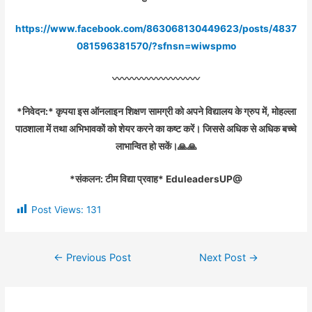
https://www.facebook.com/863068130449623/posts/4837
081596381570/?sfnsn=wiwspmo
〰️〰️〰️〰️〰️〰️〰️〰️〰️
*निवेदन:* कृपया इस ऑनलाइन शिक्षण सामग्री को अपने विद्यालय के ग्रुप में, मोहल्ला
पाठशाला में तथा अभिभावकों को शेयर करने का कष्ट करें। जिससे अधिक से अधिक बच्चे
लाभान्वित हो सकें।🙏🙏
*संकलन: टीम विद्या प्रवाह* EduleadersUP@
Post Views:
131
←
Previous Post
Next Post
→