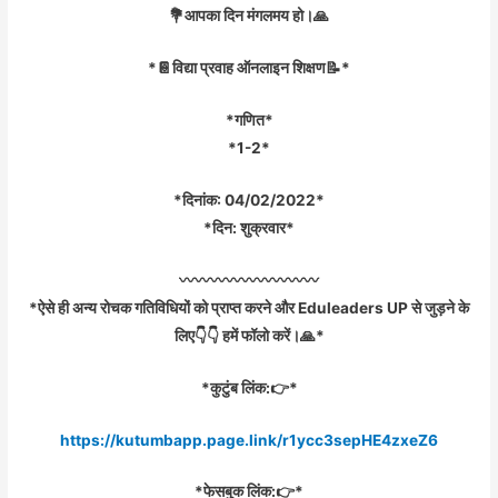
💐आपका दिन मंगलमय हो।🙏
*📔विद्या प्रवाह ऑनलाइन शिक्षण📝*
*गणित*
*1-2*
*दिनांक: 04/02/2022*
*दिन: शुक्रवार*
〰️〰️〰️〰️〰️〰️〰️〰️〰️
*ऐसे ही अन्य रोचक गतिविधियों को प्राप्त करने और Eduleaders UP से जुड़ने के
लिए👇👇 हमें फॉलो करें।🙏*
*कुटुंब लिंक:👉*
https://kutumbapp.page.link/r1ycc3sepHE4zxeZ6
*फेसबुक लिंक:👉*