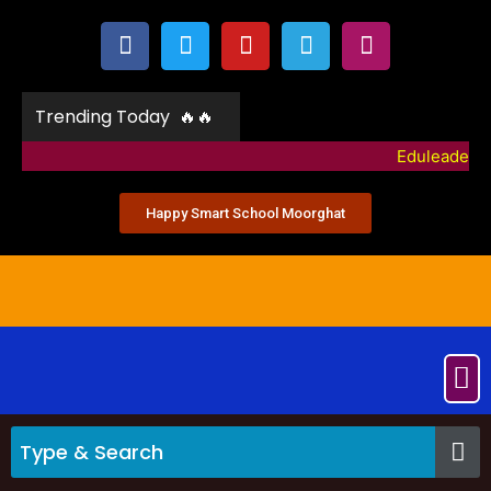
Trending Today 🔥🔥
Eduleaders Sveep Voter Awareness basti 15 j
Happy Smart School Moorghat