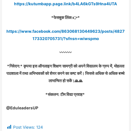
https://kutumbapp.page.link/b4LA6kGTs9Hna4UTA
*फेसबुक लिंक:👉*
https://www.facebook.com/863068130449623/posts/4827
173320705731/?sfnsn=wiwspmo
〰️〰️〰️
*निवेदन:* कृपया इस ऑनलाइन शिक्षण सामग्री को अपने विद्यालय के ग्रुप में, मोहल्ला
पाठशाला में तथा अभिभावकों को शेयर करने का कष्ट करें। जिससे अधिक से अधिक बच्चे
लाभान्वित हो सकें।🙏🙏
*संकलन: टीम विद्या प्रवाह*
@EduleadersUP
Post Views:
124