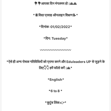
💐💐आपका दिन मंगलमय हो।🙏🙏
*📔विद्या प्रवाह ऑनलाइन शिक्षण📝*
*दिनांक: 01/02/2022*
*दिन: Tuesday*
〰️〰️〰️〰️〰️〰️〰️〰️〰️
*ऐसे ही अन्य रोचक गतिविधियों को प्राप्त करने और Eduleaders UP से जुड़ने के
लिए👇👇 हमें फॉलो करें।🙏*
*English*
*6 to 8 *
*कुटुंब लिंक:👉*