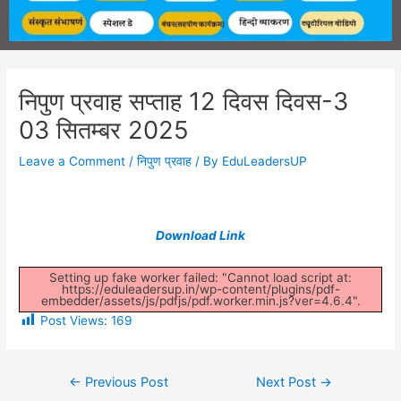
निपुण प्रवाह सप्ताह 12 दिवस दिवस-3
03 सितम्बर 2025
Leave a Comment
/
निपुण प्रवाह
/ By
EduLeadersUP
Download Link
Setting up fake worker failed: "Cannot load script at:
https://eduleadersup.in/wp-content/plugins/pdf-
embedder/assets/js/pdfjs/pdf.worker.min.js?ver=4.6.4".
Post Views:
169
←
Previous Post
Next Post
→