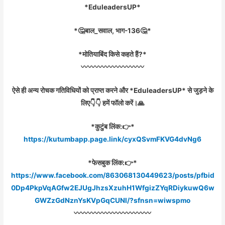
*EduleadersUP*
*🤔बाल_सवाल, भाग-136🤔*
*मोतियाबिंद किसे कहते हैं?*
〰️〰️〰️〰️〰️〰️〰️〰️〰️
ऐसे ही अन्य रोचक गतिविधियों को प्राप्त करने और *EduleadersUP* से जुड़ने के
लिए👇👇 हमें फॉलो करें।🙏
*कुटुंब लिंक:👉*
https://kutumbapp.page.link/cyxQSvmFKVG4dvNg6
*फेसबुक लिंक:👉*
https://www.facebook.com/863068130449623/posts/pfbid
0Dp4PkpVqAGfw2EJUgJhzsXzuhH1WfgizZYqRDiykuwQ6w
GWZzGdNznYsKVpGqCUNl/?sfnsn=wiwspmo
〰️〰️〰️〰️〰️〰️〰️〰️〰️〰️〰️