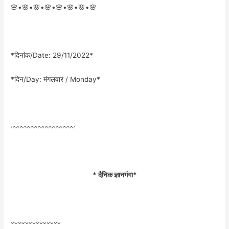
🌸•🌸•🌸•🌸•🌸•🌸•🌸•🌸
*दिनांक/Date: 29/11/2022*
*दिन/Day: मंगलवार / Monday*
〰️〰️〰️〰️〰️〰️〰️〰️〰️
* दैनिक ज्ञानगंगा*
〰️〰️〰️〰️〰️〰️〰️