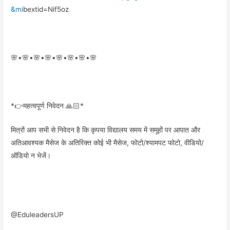
&mi
bextid=Nif5oz
🌸•🌸•🌸•🌸•🌸•🌸•🌸•🌸
*👉महत्वपूर्ण निवेदन 🙏🏻*
मित्रों आप सभी से निवेदन है कि कृपया विद्यालय समय में समूहों पर आपात और
अतिआवश्यक मैसेज के अतिरिक्त कोई भी मैसेज, फोटो/श्यामपट फोटो, वीडियो/
ऑडियो न भेजें।
@EduleadersUP