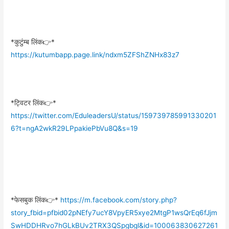
*कुटुंम्ब लिंक👉*
https://kutumbapp.page.link/ndxm5ZFShZNHx83z7
*ट्विटर लिंक👉*
https://twitter.com/EduleadersU/status/159739785991330201
6?t=ngA2wkR29LPpakiePbVu8Q&s=19
*फेसबुक लिंक👉*
https://m.facebook.com/story.php?
story_fbid=pfbid02pNEfy7ucY8VpyER5xye2MtgP1wsQrEq6fJjm
SwHDDHRvo7hGLkBUv2TRX3QSpgbgl&id=100063830627261