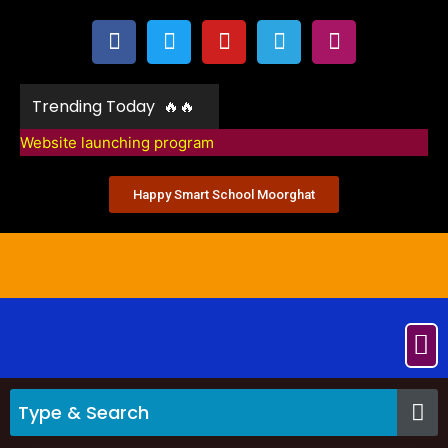
Trending Today 🔥🔥
Website launching program
Happy Smart School Moorghat